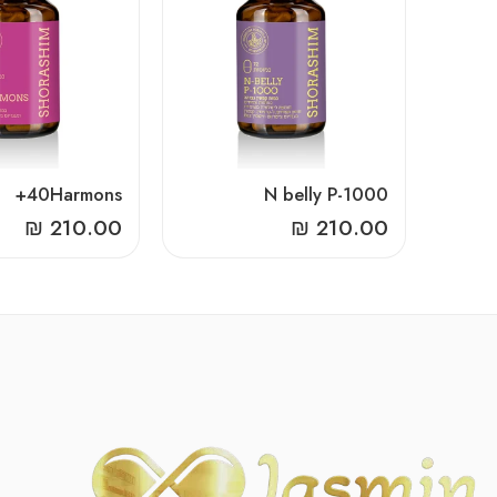
40Harmons+
N belly P-1000
₪
210.00
₪
210.00