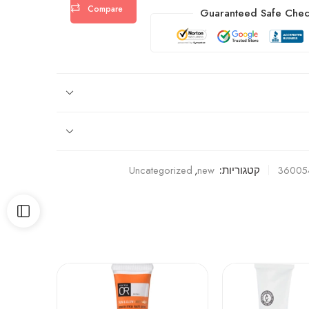
Compare
Guaranteed Safe Chec
36005
קטגוריות:
new
,
Uncategorized