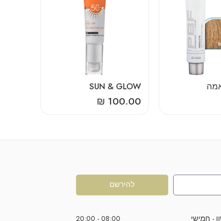
SUN & GLOW
50.00
₪
100.00
להירשם
ן - חמישי
08:00 - 20:00