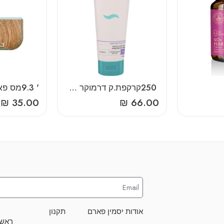
‎250‎ ‎קרקפת‎.‎ק‎ ‎דרמוקר‎ ‎סבוקלם
‎9‎.‎3‎ ‎'‎מס‎ ‎פאמה
₪
35.00
₪
66.00
אודות יסמין פארם
תקנון
ראשו