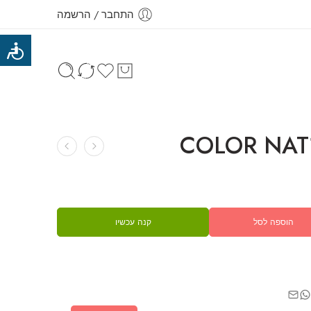
התחבר / הרשמה
‎COLOR‎ ‎NAT‎
הוספה לסל
קנה עכשיו