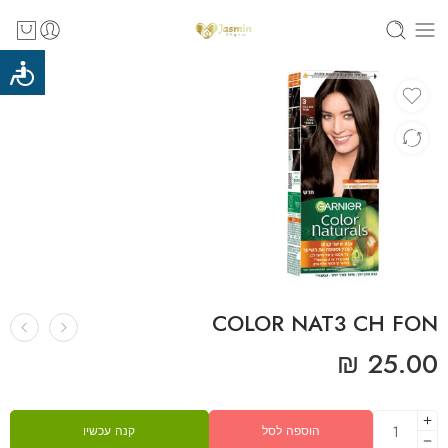
‎COLOR‎ ‎NAT‎3‎ ‎CH‎ ‎FON
₪
25.00
הוספה לסל
קנה עכשיו