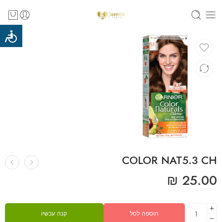
‎COLOR‎ ‎NAT‎5‎.‎3‎ ‎CH
₪
25.00
הוספה לסל
קנה עכשיו