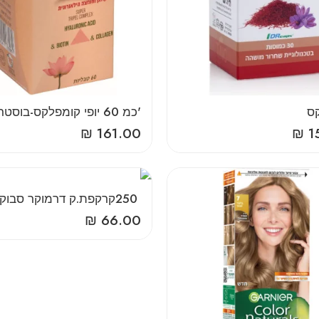
‎'‎כמ‎ ‎60‎ ‎יופי‎ ‎קומפלקס‎-‎בוסטר
₪
161.00
₪
1
‎250‎ ‎קרקפת‎.‎ק‎ ‎דרמוקר‎ ‎סבוקלם
₪
66.00