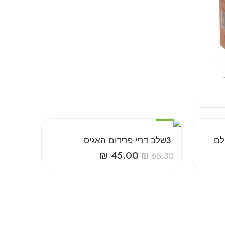
-31%
‎3‎ ‎שלב‎ ‎דריי‎ ‎פרידום‎ ‎האגיס
₪
45.00
₪
65.30