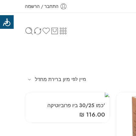
התחבר / הרשמה
מיין לפי
מיון ברירת מחדל
‎'‎כמו‎ ‎30‎/‎25‎ ‎ביו‎ ‎פרוביוטיקה
₪
116.00