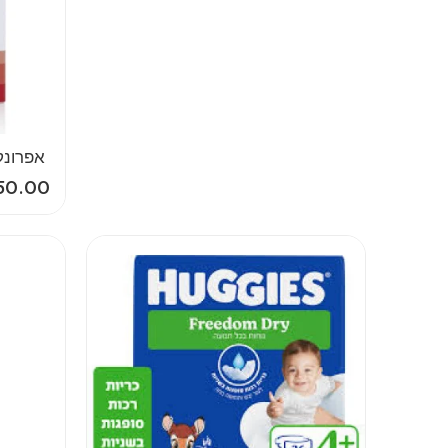
‎‎ ‎אפרונקס
50.00