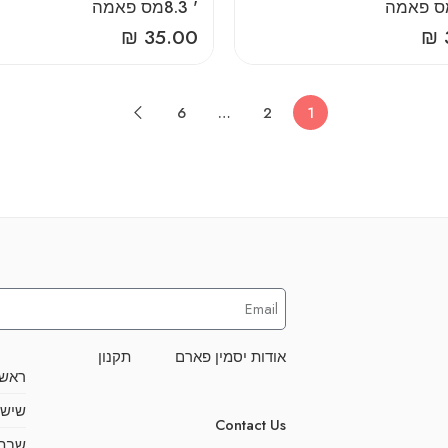
‎8‎.‎3‎ ‎'‎מס‎ ‎פאמה
₪
35.00
₪
6
…
2
1
אודות יסמין פארם
תקנון
ראשו
שישי
Contact Us
שבת