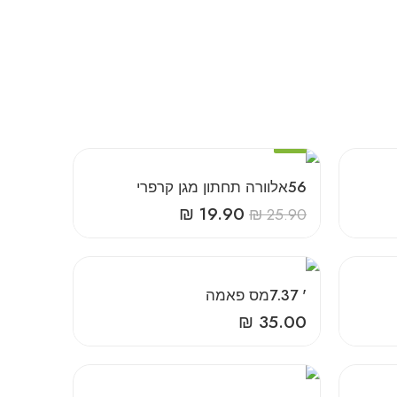
-23%
‎56‎אלוורה‎ ‎תחתון‎ ‎מגן‎ ‎קרפרי
₪
19.90
₪
25.90
‎7‎.‎37‎ ‎'‎מס‎ ‎פאמה
₪
35.00