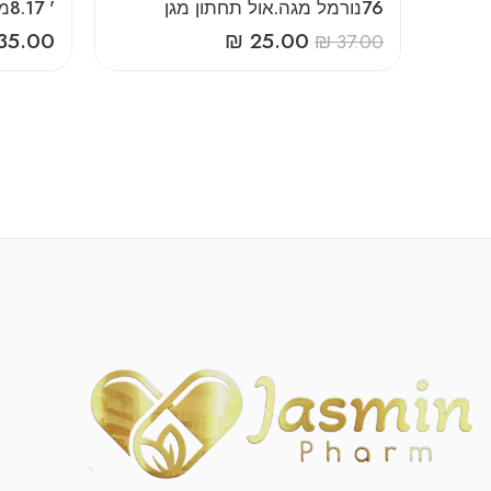
‎76‎נורמל‎ ‎מגה‎.‎אול‎ ‎תחתון‎ ‎מגן
‎8‎.‎17‎ ‎'‎מס‎ ‎פאמה
35.00
₪
25.00
₪
37.00