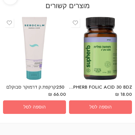
מוצרים קשורים
‎SUPHERB‎ ‎FOLIC‎ ‎ACID‎ ‎30‎ ‎BDZ
‎250‎ ‎קרקפת‎.‎ק‎ ‎דרמוקר‎ ‎סבוקלם
₪
66.00
₪
18.00
הוספה לסל
הוספה לסל