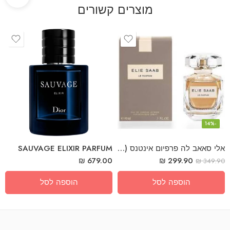
מוצרים קשורים
-14%
אלי סאאב לה פרפיום אינטנס (א) אדפ 90מל
SAUVAGE ELIXIR PARFUM
₪
679.00
₪
299.90
₪
349.90
הוספה לסל
הוספה לסל