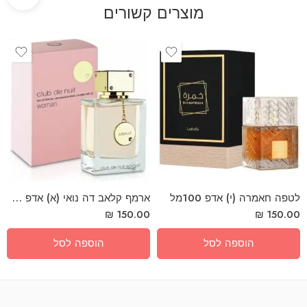
מוצרים קשורים
לטפה חאמרה (י) אדפ 100מל
ארמף קלאב דה נואי (א) אדפ 105מל
₪
150.00
₪
150.00
הוספה לסל
הוספה לסל