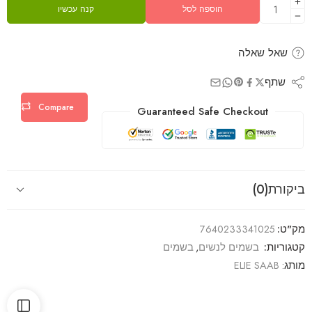
הוספה לסל
קנה עכשיו
שאל שאלה
שתף
Compare
Guaranteed Safe Checkout
ביקורת(0)
מק"ט:
7640233341025
קטגוריות:
בשמים לנשים
,
בשמים
מותג:
ELIE SAAB