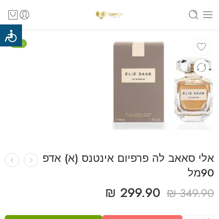
-14%
אלי סאאב לה פרפיום אינטנס (א) אדפ
90מל
₪
299.90
₪
349.90